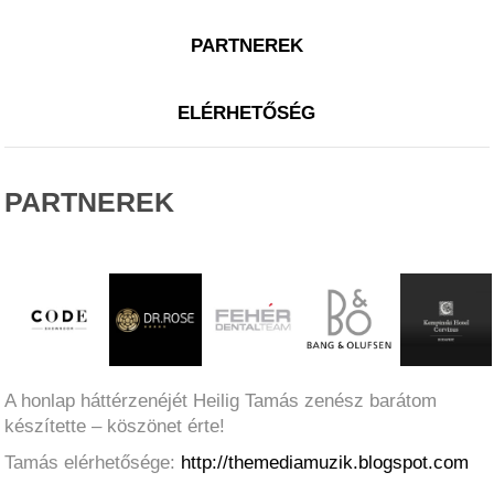
PARTNEREK
ELÉRHETŐSÉG
PARTNEREK
A honlap háttérzenéjét Heilig Tamás zenész barátom
készítette – köszönet érte!
Tamás elérhetősége:
http://themediamuzik.blogspot.com