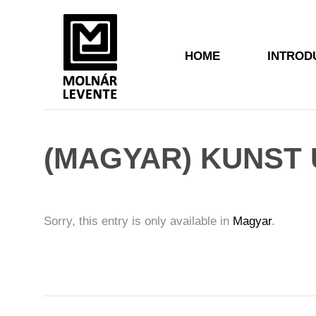
HOME
INTROD
(MAGYAR) KUNST 
Sorry, this entry is only available in
Magyar
.